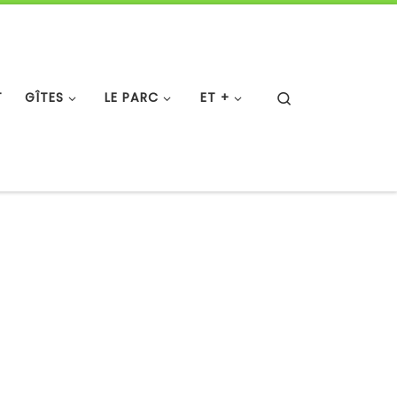
Search
T
GÎTES
LE PARC
ET +