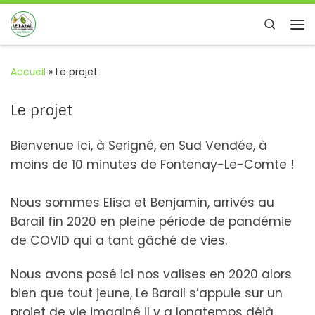
Passer au contenu
Search
Me
Accueil
»
Le projet
Le projet
Bienvenue ici, à Serigné, en Sud Vendée, à
moins de 10 minutes de Fontenay-Le-Comte !
Nous sommes Elisa et Benjamin, arrivés au
Barail fin 2020 en pleine période de pandémie
de COVID qui a tant gâché de vies.
Nous avons posé ici nos valises en 2020 alors
bien que tout jeune, Le Barail s’appuie sur un
projet de vie imaginé il y a longtemps déjà.