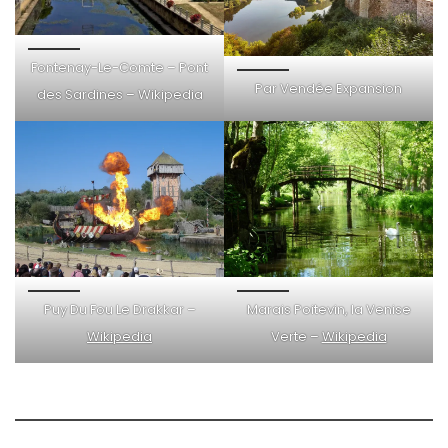
Fontenay-Le-Comte – Pont
Par Vendée Expansion
des Sardines – Wikipedia
Puy Du Fou Le Drakkar –
Marais Poitevin, la Venise
Wikipedia
Verte –
Wikipedia