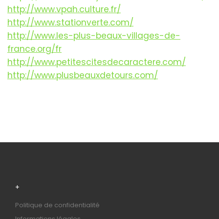
http://www.vpah.culture.fr/
http://www.stationverte.com/
http://www.les-plus-beaux-villages-de-
france.org/fr
http://www.petitescitesdecaractere.com/
http://www.plusbeauxdetours.com/
+
Politique de confidentialité
Informations légales